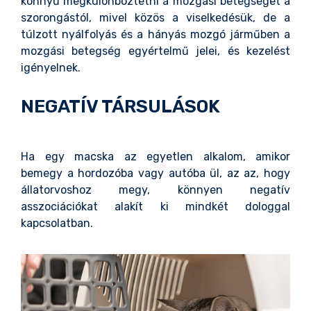
könnyű megkülönböztetni a mozgási betegséget a
szorongástól, mivel közös a viselkedésük, de a
túlzott nyálfolyás és a hányás mozgó járműben a
mozgási betegség egyértelmű jelei, és kezelést
igényelnek.
NEGATÍV TÁRSULÁSOK
Ha egy macska az egyetlen alkalom, amikor
bemegy a hordozóba vagy autóba ül, az az, hogy
állatorvoshoz megy, könnyen negatív
asszociációkat alakít ki mindkét dologgal
kapcsolatban.