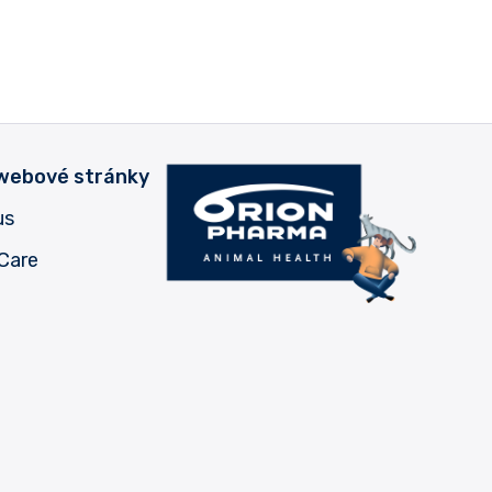
 webové stránky
us
Care