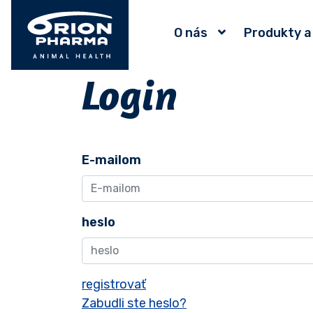
O nás
Produkty a
Login
E-mailom
heslo
registrovať
Zabudli ste heslo?