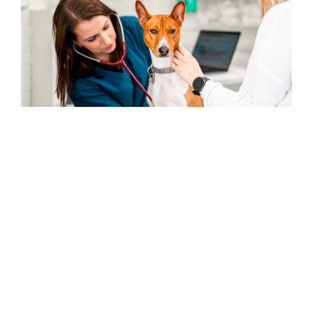
Veterinář
Jste veterinář a chcete se dozvědět více o našich
lécích na předpis?