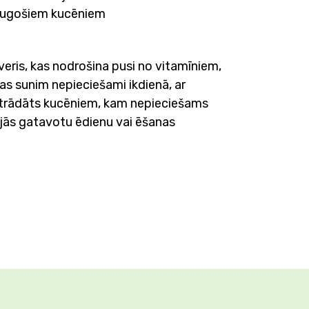
augošiem kucēniem
lveris, kas nodrošina pusi no vitamīniem,
s sunim nepieciešami ikdienā, ar
strādāts kucēniem, kam nepieciešams
jās gatavotu ēdienu vai ēšanas