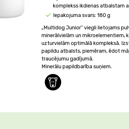
komplekss ikdienas atbalstam 
Iepakojuma svars: 180 g
„Multidog Junior” viegli lietojams pu
minerālvielām un mikroelementiem, ka
uzturvielām optimālā kompleksā. Iz
papildu atbalsts, piemēram, ēdot mā
traucējumu gadījumā.
Minerālu papildbarība suņiem.