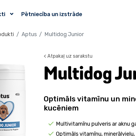
ti
Pētniecība un izstrāde
odukti
Aptus
Multidog Junior
< Atpakaļ uz sarakstu
Multidog Ju
Optimāls vitamīnu un min
kucēniem
Multivitamīnu pulveris ar aknu
Optimāls vitamīnu, minerālviel