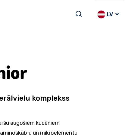
LV
nior
erālvielu komplekss
 garšu augošiem kucēniem
u, aminoskābju un mikroelementu