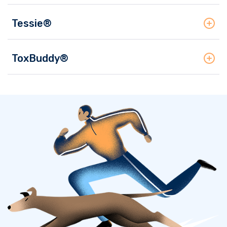
Tessie®
ToxBuddy®