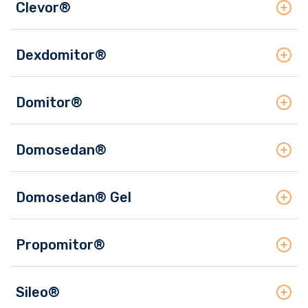
Clevor®
Dexdomitor®
Domitor®
Domosedan®
Domosedan® Gel
Propomitor®
Sileo®