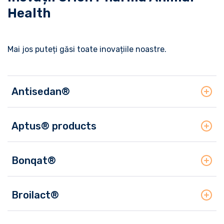
Health
Mai jos puteți găsi toate inovațiile noastre.
Antisedan®
Aptus® products
Bonqat®
Broilact®