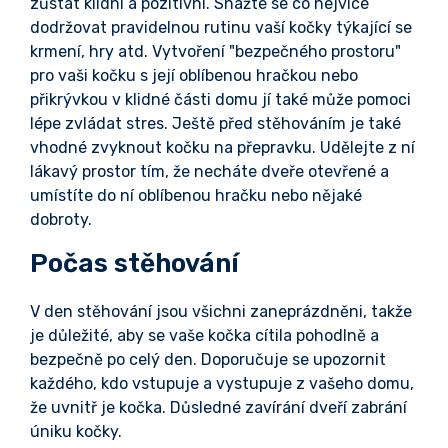
zůstat klidní a pozitivní. Snažte se co nejvíce
dodržovat pravidelnou rutinu vaší kočky týkající se
krmení, hry atd. Vytvoření "bezpečného prostoru"
pro vaši kočku s její oblíbenou hračkou nebo
přikrývkou v klidné části domu jí také může pomoci
lépe zvládat stres. Ještě před stěhováním je také
vhodné zvyknout kočku na přepravku. Udělejte z ní
lákavý prostor tím, že necháte dveře otevřené a
umístíte do ní oblíbenou hračku nebo nějaké
dobroty.
Počas stěhování
V den stěhování jsou všichni zaneprázdněni, takže
je důležité, aby se vaše kočka cítila pohodlně a
bezpečně po celý den. Doporučuje se upozornit
každého, kdo vstupuje a vystupuje z vašeho domu,
že uvnitř je kočka. Důsledné zavírání dveří zabrání
úniku kočky.