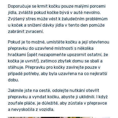
Doporučuje se krmit kočku pouze malými porcemi
jídla, zvláště pokud kočke bývá v autě nevolno.
Zvýšený stres může vést k žaludečním problémům
u koček a snížení dávky jídla v tento den pomůže
zabránit zvracení.
Pokud je to možné, umístěte kočku a její otevřenou
přepravku do uzavřené místnosti s několika
hračkami (opět nezapomeňte upozornit ostatní, že
kočka je uvnitř), zatímco zbytek domu se sbalí a
stěhuje. Přepravku pro kočky zavírejte pouze v
případě potřeby, aby byla uzavřena na co nejkratší
dobu.
Jakmile jste na cestě, odolejte nutkání otevřít
přepravku a vyndat kočku, abyste ji uklidnili. I když
zoufale pláče, je důležité, aby zůstala v přepravce
a nevyskočila z vozidla.