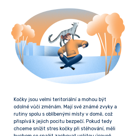
Kočky jsou velmi teritoriální a mohou být
odolné vůči změnám. Mají své známé zvyky a
rutiny spolu s oblíbenými místy v domě, což
přispívá k jejich pocitu bezpečí. Pokud tedy
chceme snížit stres kočky při stěhování, měli
bychom se snažit zachovat určitou úroveň