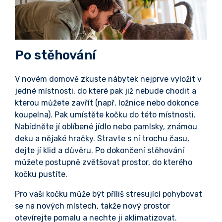
Po stěhování
V novém domově zkuste nábytek nejprve vyložit v
jedné místnosti, do které pak již nebude chodit a
kterou můžete zavřít (např. ložnice nebo dokonce
koupelna). Pak umístěte kočku do této místnosti.
Nabídněte jí oblíbené jídlo nebo pamlsky, známou
deku a nějaké hračky. Stravte s ní trochu času,
dejte jí klid a důvěru. Po dokončení stěhování
můžete postupně zvětšovat prostor, do kterého
kočku pustíte.
Pro vaši kočku může být příliš stresující pohybovat
se na nových místech, takže nový prostor
otevírejte pomalu a nechte ji aklimatizovat.