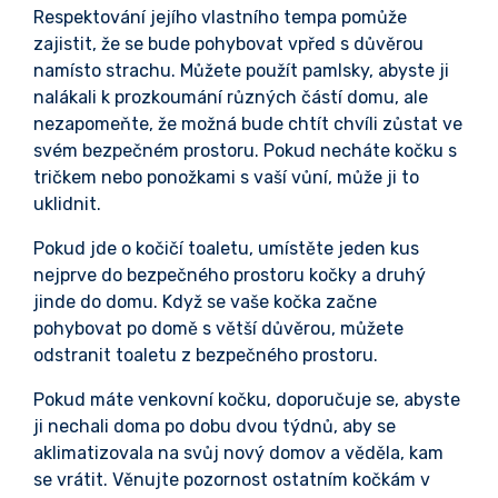
Respektování jejího vlastního tempa pomůže
zajistit, že se bude pohybovat vpřed s důvěrou
namísto strachu. Můžete použít pamlsky, abyste ji
nalákali k prozkoumání různých částí domu, ale
nezapomeňte, že možná bude chtít chvíli zůstat ve
svém bezpečném prostoru. Pokud necháte kočku s
tričkem nebo ponožkami s vaší vůní, může ji to
uklidnit.
Pokud jde o kočičí toaletu, umístěte jeden kus
nejprve do bezpečného prostoru kočky a druhý
jinde do domu. Když se vaše kočka začne
pohybovat po domě s větší důvěrou, můžete
odstranit toaletu z bezpečného prostoru.
Pokud máte venkovní kočku, doporučuje se, abyste
ji nechali doma po dobu dvou týdnů, aby se
aklimatizovala na svůj nový domov a věděla, kam
se vrátit. Věnujte pozornost ostatním kočkám v