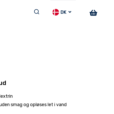
DK
kud
dextrin
r uden smag og opløses let i vand