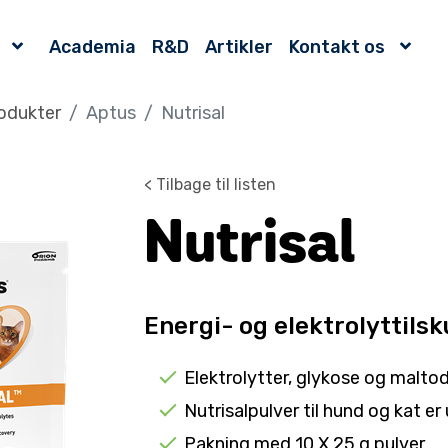
Academia
R&D
Artikler
Kontakt os
odukter
Aptus
Nutrisal
< Tilbage til listen
Nutrisal
Energi- og elektrolyttils
Elektrolytter, glykose og malto
Nutrisalpulver til hund og kat e
Pakning med 10 X 25 g pulver