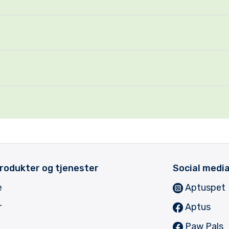
rodukter og tjenester
Social medi
e
Aptuspet
r
Aptus
Paw Pals