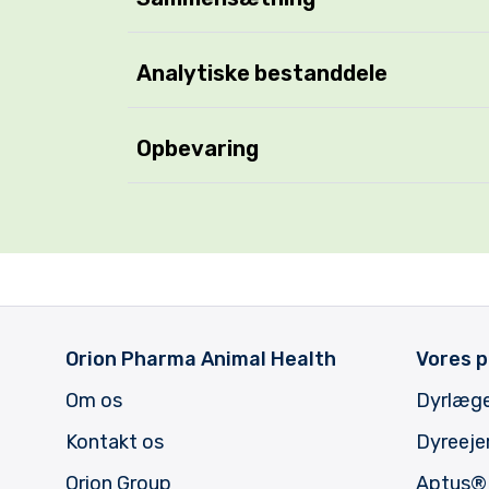
Analytiske bestanddele
Opbevaring
Orion Pharma Animal Health
Vores p
Om os
Dyrlæg
Kontakt os
Dyreeje
Orion Group
Aptus
®