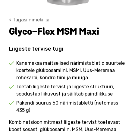
< Tagasi nimekirja
Glyco-Flex MSM Maxi
Liigeste tervise tugi
Kanamaksa maitselised närimistabletid suurtele
koertele glükoosamiini, MSMi, Uus-Meremaa
rohekarbi, kondroitiini ja muuga
Toetab liigeste tervist ja liigeste struktuuri,
soodustab liikuvust ja säilitab paindlikkuse
Pakendi suurus 60 närimistabletti (netomass
435 g)
Kombinatsioon mitmest liigeste tervist toetavast
koostisosast: glükoosamiin, MSM, Uus-Meremaa