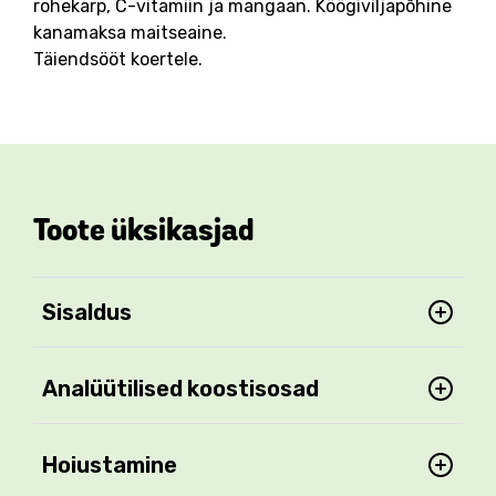
rohekarp, C-vitamiin ja mangaan. Köögiviljapõhine
kanamaksa maitseaine.
Täiendsööt koertele.
Toote üksikasjad
Sisaldus
Analüütilised koostisosad
Hoiustamine