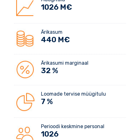
1093
M€
Ärikasum
440
M€
Ärikasumi marginaal
32
%
Loomade tervise müügitulu
7
%
Perioodi keskmine personal
1093