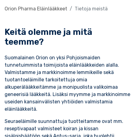
Orion Pharma Eläinlääkkeet
Tietoja meistä
Keitä olemme ja mitä
teemme?
Suomalainen Orion on yksi Pohjoismaiden
tunnetuimmista toimijoista eläinlääkkeiden alalla.
Valmistamme ja markkinoimme lemmikeille sekä
tuotantoeläimille tarkoitettuja omia
alkuperälääkkeitämme ja monipuolista valikoimaa
geneerisiä lääkkeitä. Lisäksi myymme ja markkinoimme
useiden kansainvälisten yhtiöiden valmistamia
eläinlääkkeitä.
Seuraeläimille suunnattuja tuotteitamme ovat mm.
reseptivapaat valmisteet koiran ja kissan
sisäloishäätöön sekä Aptus-sarja, joka huolehtii