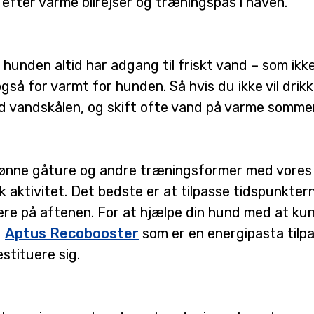
efter varme bilrejser og træningspas i haven.
 hunden altid har adgang til friskt vand – som ikk
gså for varmt for hunden. Så hvis du ikke vil drikk
med vandskålen, og skift ofte vand på varme somm
il skønne gåture og andre træningsformer med vor
 aktivitet. Det bedste er at tilpasse tidspunkterne
ere på aftenen. For at hjælpe din hund med at ku
d
Aptus Recobooster
som er en energipasta tilp
estituere sig.