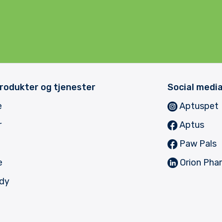
rodukter og tjenester
Social medi
e
Aptuspet
r
Aptus
Paw Pals
e
Orion Pha
dy