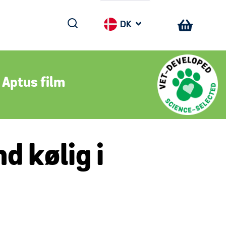
DK
Aptus film
d kølig i