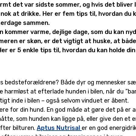
t det var sidste sommer, og hvis det bliver lig
 nok at drikke. Her er fem tips til, hvordan du 
mmerdage sammen.
n kommer varme, dejlige dage, som du kan ny
meren er skøn, er det vigtigt at huske, at bå
er er 5 enkle tips til, hvordan du kan holde d
hos bedsteforældrene? Både dyr og mennesker sætte
ke harmløst at efterlade hunden i bilen, når du ”ba
gt inde i bilen – også selvom vinduet er åbent.
ere for din hund. En god måde at gøre det på er at
åtte, som hunden kan ligge på, eller give den et 
fter bilturen.
Aptus Nutrisal
er en god energidri