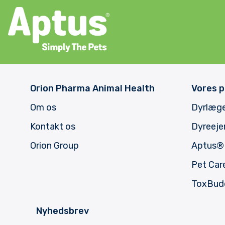
Orion Pharma Animal Health
Vores p
Om os
Dyrlæg
Kontakt os
Dyreeje
Orion Group
Aptus
®
Pet Car
ToxBud
Nyhedsbrev