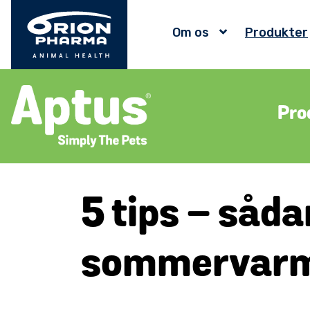
Om os
Produkter
Pro
5 tips – såda
sommervarm