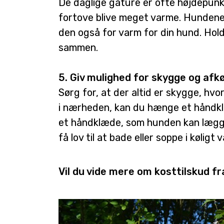
De daglige gåture er ofte højdepun
fortove blive meget varme. Hundenes 
den også for varm for din hund. Hol
sammen.
5. Giv mulighed for skygge og afkø
Sørg for, at der altid er skygge, hvo
i nærheden, kan du hænge et håndklæ
et håndklæde, som hunden kan lægge 
få lov til at bade eller soppe i køligt
Vil du vide mere om kosttilskud 