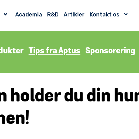
Academia
R&D
Artikler
Kontakt os
dukter
Tips fra Aptus
Sponsorering
n holder du din hun
en!