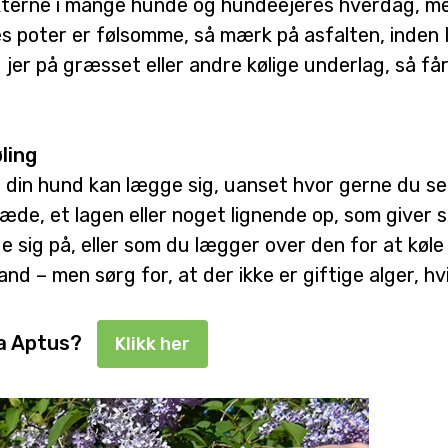
kterne i mange hunde og hundeejeres hverdag, m
poter er følsomme, så mærk på asfalten, inden I 
d jer på græsset eller andre kølige underlag, så 
ling
r din hund kan lægge sig, uanset hvor gerne du selv
de, et lagen eller noget lignende op, som giver s
sig på, eller som du lægger over den for at køle 
 vand – men sørg for, at der ikke er giftige alger, hv
fra Aptus?
Klikk her