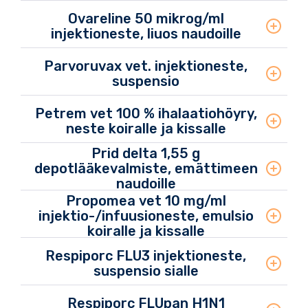
Ovareline 50 mikrog/ml
injektioneste, liuos naudoille
Parvoruvax vet. injektioneste,
suspensio
Petrem vet 100 % ihalaatiohöyry,
neste koiralle ja kissalle
Prid delta 1,55 g
depotlääkevalmiste, emättimeen
naudoille
Propomea vet 10 mg/ml
injektio-/infuusioneste, emulsio
koiralle ja kissalle
Respiporc FLU3 injektioneste,
suspensio sialle
Respiporc FLUpan H1N1