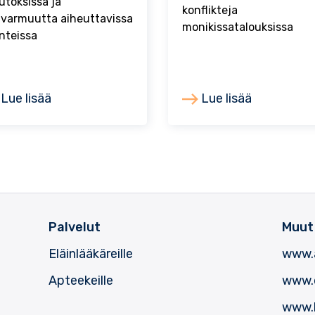
toksissa ja
konflikteja
varmuutta aiheuttavissa
monikissatalouksissa
anteissa
Lue lisää
Lue lisää
Palvelut
Muut
Eläinlääkäreille
www.
Apteekeille
www.d
www.k