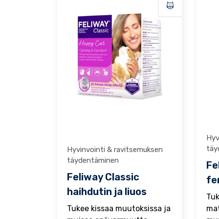
Hyv
täy
Hyvinvointi & ravitsemuksen
täydentäminen
Fe
Feliway Classic
fe
haihdutin ja liuos
Tuk
Tukee kissaa muutoksissa ja
mat