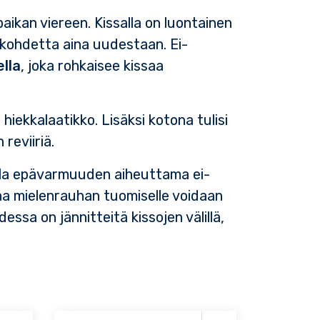
ikan viereen. Kissalla on luontainen
 kohdetta aina uudestaan. Ei-
ella
, joka rohkaisee kissaa
hiekkalaatikko. Lisäksi kotona tulisi
 reviiriä.
 olla epävarmuuden aiheuttama ei-
una mielenrauhan tuomiselle voidaan
ssa on jännitteitä kissojen välillä,