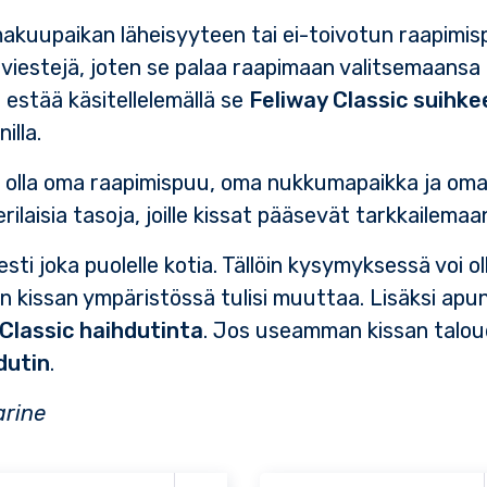
akuupaikan läheisyyteen tai ei-toivotun raapimispa
viestejä, joten se palaa raapimaan valitsemaansa
estää käsitellelemällä se
Feliway Classic suihke
illa.
isi olla oma raapimispuu, oma nukkumapaikka ja oma 
erilaisia tasoja, joille kissat pääsevät tarkkailemaan
ti joka puolelle kotia. Tällöin kysymyksessä voi
n kissan ympäristössä tulisi muuttaa. Lisäksi ap
Classic haihdutinta
. Jos useamman kissan taloude
dutin
.
arine