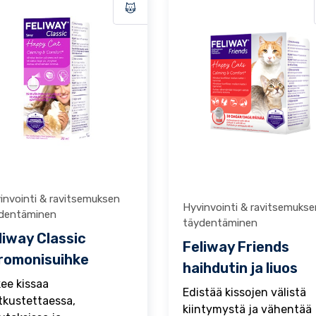
invointi & ravitsemuksen
Hyvinvointi & ravitsemukse
dentäminen
täydentäminen
liway Classic
Feliway Friends
romonisuihke
haihdutin ja liuos
ee kissaa
Edistää kissojen välistä
kustettaessa,
kiintymystä ja vähentää