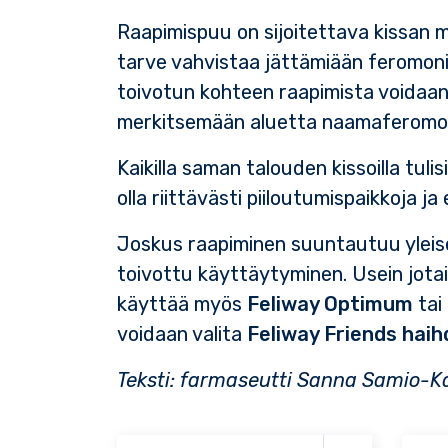
Raapimispuu on sijoitettava kissan m
tarve vahvistaa jättämiään feromoni
toivotun kohteen raapimista voidaan 
merkitsemään aluetta naamaferomon
Kaikilla saman talouden kissoilla tul
olla riittävästi piiloutumispaikkoja ja 
Joskus raapiminen suuntautuu yleises
toivottu käyttäytyminen. Usein jotai
käyttää myös
Feliway Optimum
tai
voidaan valita
Feliway Friends haih
Teksti: farmaseutti Sanna Samio-K