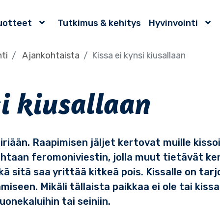
uotteet
Tutkimus & kehitys
Hyvinvointi
ti
Ajankohtaista
Kissa ei kynsi kiusallaan
si kiusallaan
iriään. Raapimisen jäljet kertovat muille kissoi
htaan feromoniviestin, jolla muut tietävät ke
kä sitä saa yrittää kitkeä pois. Kissalle on tar
een. Mikäli tällaista paikkaa ei ole tai kissa 
nekaluihin tai seiniin.