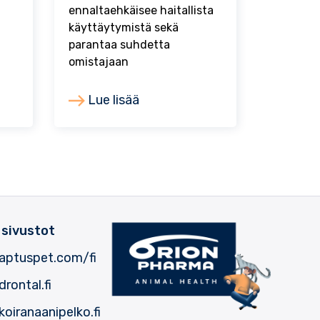
ennaltaehkäisee haitallista
käyttäytymistä sekä
parantaa suhdetta
omistajaan
Lue lisää
 sivustot
aptuspet.com/fi
rontal.fi
oiranaanipelko.fi