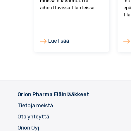
muissa epävarmuutta
muu
aiheuttavissa tilanteissa
epä
til
Lue lisää
Orion Pharma Eläinlääkkeet
Tietoja meistä
Ota yhteyttä
Orion Oyj