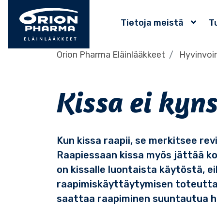
Tietoja meistä
T
Orion Pharma Eläinlääkkeet
Hyvinvoin
Kissa ei kyn
Kun kissa raapii, se merkitsee revi
Raapiessaan kissa myös jättää ko
on kissalle luontaista käytöstä, ei
raapimiskäyttäytymisen toteuttamis
saattaa raapiminen suuntautua huo