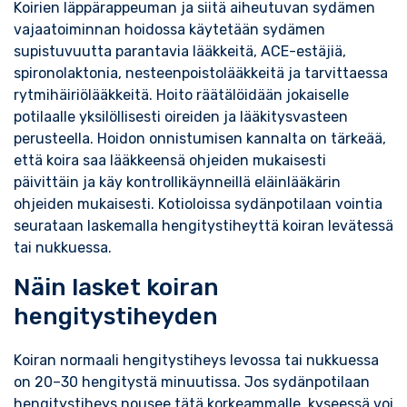
Koirien läppärappeuman ja siitä aiheutuvan sydämen
vajaatoiminnan hoidossa käytetään sydämen
supistuvuutta parantavia lääkkeitä, ACE-estäjiä,
spironolaktonia, nesteenpoistolääkkeitä ja tarvittaessa
rytmihäiriölääkkeitä. Hoito räätälöidään jokaiselle
potilaalle yksilöllisesti oireiden ja lääkitysvasteen
perusteella. Hoidon onnistumisen kannalta on tärkeää,
että koira saa lääkkeensä ohjeiden mukaisesti
päivittäin ja käy kontrollikäynneillä eläinlääkärin
ohjeiden mukaisesti. Kotioloissa sydänpotilaan vointia
seurataan laskemalla hengitystiheyttä koiran levätessä
tai nukkuessa.
Näin lasket koiran
hengitystiheyden
Koiran normaali hengitystiheys levossa tai nukkuessa
on 20–30 hengitystä minuutissa. Jos sydänpotilaan
hengitystiheys nousee tätä korkeammalle, kyseessä voi