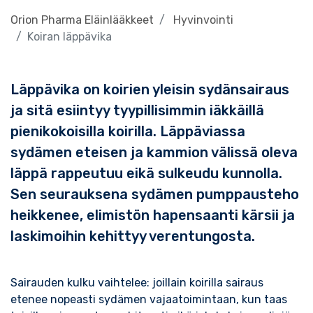
Orion Pharma Eläinlääkkeet
Hyvinvointi
Koiran läppävika
Läppävika on koirien yleisin sydänsairaus
ja sitä esiintyy tyypillisimmin iäkkäillä
pienikokoisilla koirilla. Läppäviassa
sydämen eteisen ja kammion välissä oleva
läppä rappeutuu eikä sulkeudu kunnolla.
Sen seurauksena sydämen pumppausteho
heikkenee, elimistön hapensaanti kärsii ja
laskimoihin kehittyy verentungosta.
Sairauden kulku vaihtelee: joillain koirilla sairaus
etenee nopeasti sydämen vajaatoimintaan, kun taas