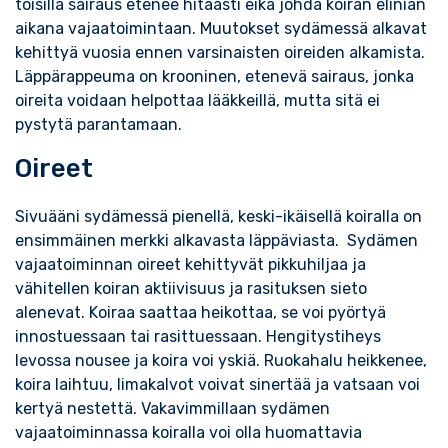
toisilla sairaus etenee hitaasti eikä johda koiran eliniän
aikana vajaatoimintaan. Muutokset sydämessä alkavat
kehittyä vuosia ennen varsinaisten oireiden alkamista.
Läppärappeuma on krooninen, etenevä sairaus, jonka
oireita voidaan helpottaa lääkkeillä, mutta sitä ei
pystytä parantamaan.
Oireet
Sivuääni sydämessä pienellä, keski-ikäisellä koiralla on
ensimmäinen merkki alkavasta läppäviasta. Sydämen
vajaatoiminnan oireet kehittyvät pikkuhiljaa ja
vähitellen koiran aktiivisuus ja rasituksen sieto
alenevat. Koiraa saattaa heikottaa, se voi pyörtyä
innostuessaan tai rasittuessaan. Hengitystiheys
levossa nousee ja koira voi yskiä. Ruokahalu heikkenee,
koira laihtuu, limakalvot voivat sinertää ja vatsaan voi
kertyä nestettä. Vakavimmillaan sydämen
vajaatoiminnassa koiralla voi olla huomattavia