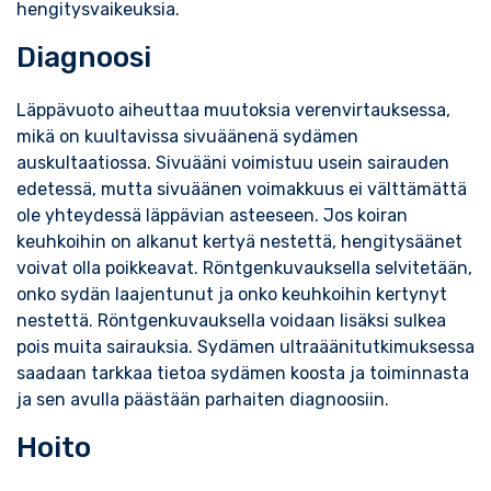
hengitysvaikeuksia.
Diagnoosi
Läppävuoto aiheuttaa muutoksia verenvirtauksessa,
mikä on kuultavissa sivuäänenä sydämen
auskultaatiossa. Sivuääni voimistuu usein sairauden
edetessä, mutta sivuäänen voimakkuus ei välttämättä
ole yhteydessä läppävian asteeseen. Jos koiran
keuhkoihin on alkanut kertyä nestettä, hengitysäänet
voivat olla poikkeavat. Röntgenkuvauksella selvitetään,
onko sydän laajentunut ja onko keuhkoihin kertynyt
nestettä. Röntgenkuvauksella voidaan lisäksi sulkea
pois muita sairauksia. Sydämen ultraäänitutkimuksessa
saadaan tarkkaa tietoa sydämen koosta ja toiminnasta
ja sen avulla päästään parhaiten diagnoosiin.
Hoito