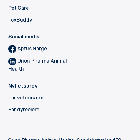
Pet Care
ToxBuddy
Social media
Aptus Norge
Orion Pharma Animal
Health
Nyhetsbrev
F
or veterinærer
F
or dyreeiere