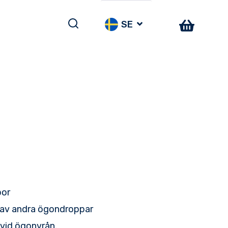
SE
por
 av andra ögondroppar
 vid ögonvrån.