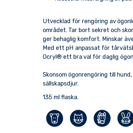
Utvecklad för rengöring av ögon
området. Tar bort sekret och sko
ger behaglig komfort. Minskar äve
Med ett pH anpassat för tårvätsk
Ocryl® ett bra val för daglig ögo
Skonsom ögonrengöring till hund, 
sällskapsdjur.
135 ml flaska.