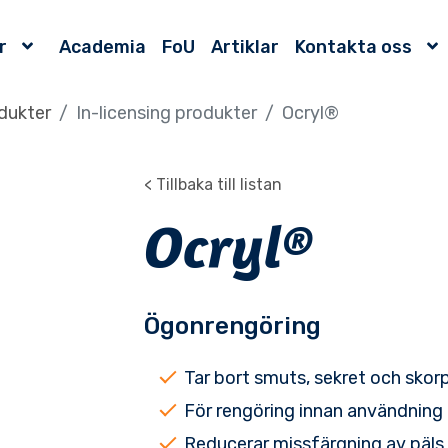
r
Academia
FoU
Artiklar
Kontakta oss
dukter
In-licensing produkter
Ocryl®
< Tillbaka till listan
Ocryl®
Ögonrengöring
Tar bort smuts, sekret och skor
För rengöring innan användning
Reducerar missfärgning av päls