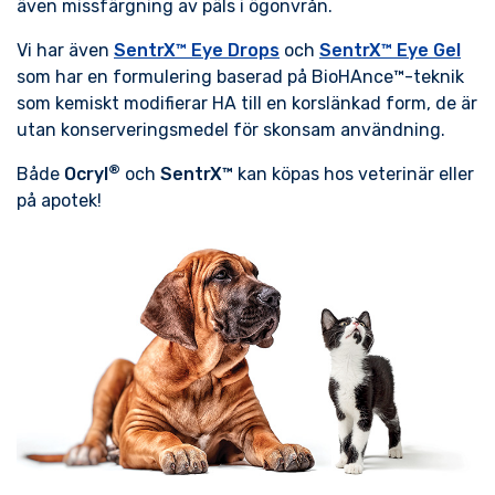
även missfärgning av päls i ögonvrån.
Vi har även
SentrX™ Eye Drops
och
SentrX™ Eye Gel
som har en formulering baserad på BioHAnce™-teknik
som kemiskt modifierar HA till en korslänkad form, de är
utan konserveringsmedel för skonsam användning.
®
Både
Ocryl
och
SentrX™
kan köpas hos veterinär eller
på apotek!