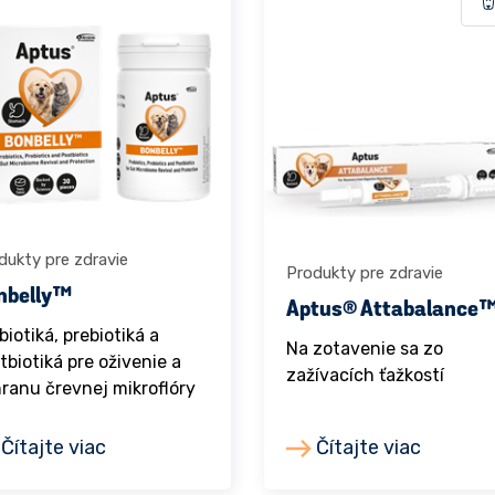
dukty pre zdravie
Produkty pre zdravie
nbelly™
Aptus® Attabalance
biotiká, prebiotiká a
Na zotavenie sa zo
tbiotiká pre oživenie a
zažívacích ťažkostí
ranu črevnej mikroflóry
Čítajte viac
Čítajte viac