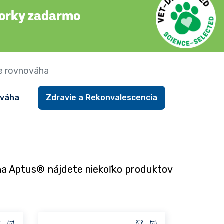
orky zadarmo
ne rovnováha
ováha
Zdravie a Rekonvalescencia
cha Aptus® nájdete niekoľko produktov