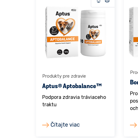
Pro
Produkty pre zdravie
Bo
Aptus® Aptobalance™
Pro
Podpora zdravia tráviaceho
pos
traktu
och
Čítajte viac