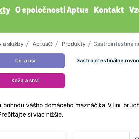
kty
O spoločnosti Aptus
Kontakt
Vz
 a služby
Aptus®
Produkty
Gastrointestinál
Oči a uši
Gastrointestinálne rovn
Koža a srsť
ú pohodu vášho domáceho maznáčika. V línii bru
ečítajte si viac nižšie.