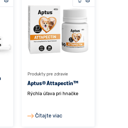
Produkty pre zdravie
™
Aptus® Attapectin™
Rýchla úľava pri hnačke
Čítajte viac