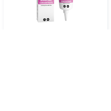
Handelsvaror
Derma Care Concentrate™
Hudvård med Zink
Läs mer