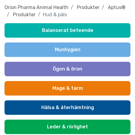
Orion Pharma Animal Health
Produkter
Aptus®
Produkter
Hud & päls
Balanserat beteende
Munhygien
Ögon & öron
Mage & tarm
Hälsa & återhämtning
Leder & rörlighet