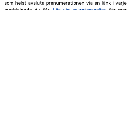
som helst avsluta prenumerationen via en länk i varje
meddelande du får.
Läs vår sekretesspolicy
för mer
information.
Aptus® är en del av Orion Pharma, ett finskt
läkemedelsbolag, sedan mer än hundra år.
Vi strävar efter att förbättra välbefinnandet
för våra älskade djur tillsammans med
veterinärer och forskare.